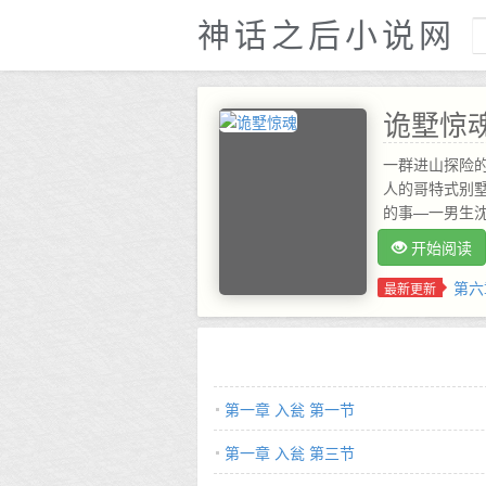
神话之后小说网
诡墅惊
一群进山探险
人的哥特式别
的事—一男生
钢琴声，却无
开始阅读
里发现了一本
悄悄发酵……
第六
最新更新
第一章 入瓮 第一节
第一章 入瓮 第三节