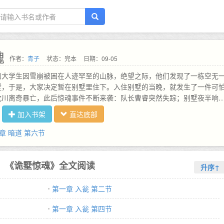
魂
作者：
青子
状态：完本
日期：09-05
的大学生因雪崩被困在人迹罕至的山脉，绝望之际，他们发现了一栋空无
墅，于是，大家决定暂在别墅里住下。入住别墅的当晚，就发生了一件可
沈川离奇暴亡，此后惊魂事件不断来袭：队长曹睿突然失踪；别墅夜半响
人演奏：游魂三番五次骚扰这群不速之客……后来，一女生在一件红色风
加入书架
直达底部
奇怪的日记本，上面的内容令人不寒而栗！隐匿在暗处的危险，每一刻都
锣鼓已经敲过，戏要正式开场，更可怕的阴谋即将登场。…
章 暗道 第六节
《诡墅惊魂》全文阅读
升序↑
第一章 入瓮 第二节
第一章 入瓮 第四节