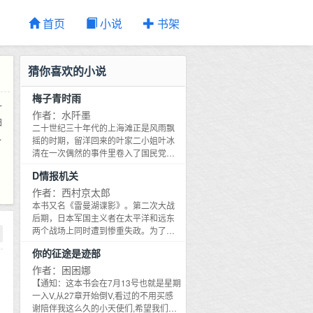
首页
小说
书架
猜你喜欢的小说
梅子青时雨
一
作者：水阡墨
怕
二十世纪三十年代的上海滩正是风雨飘
起
摇的时期，留洋回来的叶家二小姐叶冰
衣
清在一次偶然的事件里卷入了国民党和
革命派的特务风波之中。一张告密信将
在
D情报机关
原本欣赏和喜欢的老师秦时月推到了对
手的阵营。从此，善恶混淆不明，是非
作者：西村京太郎
常常颠倒。到底谁才是伙伴，谁又是敌
本书又名《雷曼湖谍影》。第二次大战
人？叶冰清拿着唯一的救命稻草该如何
后期，日本军国主义者在太平洋和远东
找到真相？
两个战场上同时遭到惨重失政。为了维
持战争的进行，日本海军情报机关秘密
你的征途是迹部
派遣海军中佐关谷直人以日本驻瑞士大
使馆武官的身份，潜入瑞士购买急需的
作者：困困娜
战略物资水银，从而引起了英国、德国
【通知：这本书会在7月13号也就是星期
和苏联情报机关的密切关注，并由此导
一入V,从27章开始倒V,看过的不用买感
致了一场极其秘密、惊心动魄的多角情
谢陪伴我这么久的小天使们,希望我们还