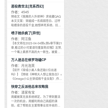
报战。故事从关谷到达瑞士的第一天汽
可以继续唠嗑！！】鹤莲是个认真学习
恶役救世主[克系西幻]
车被炸，购买水银的黄金被盗而展开，
努力装逼的好姑娘,绷着英式淑女的外表
以关谷追寻黄金并侦察化名为D的美国情
从没崩过盘。直到有一天,一个天杀的系
作者：4545
报机关要人为主线，以关谷为挽救日本
统告诉她：唯一攻略对象,冰之帝王迹部
预收文《我推的人外邪神》求收藏QAQ
彻底失败的命运而幻想同美国媾和最后
鹤莲,？？？放过迹部君吧,他好不容易才
本文文案：穿越成一名病弱苍白、过呼
竟惨遭日本军国主义分子杀害为结局，
熬过满世界接盘的日子！随之而来的系
吸缠身的恶役千金,她想弄死系统、拉拢
情节波澜起伏，悬念层出不穷，人物刻
统派送管家们——请问大家如何看待管
主角、摆脱反派必死结局,却万万没想到
划极为深刻细腻。该作兼具文艺小说、
喷子她杀疯了[异世]
家任务？银时：爸爸我费心费力把如花
一切都是假的——系统也好,反派也罢,一
历史小说、间谍小说及推理小说的特
似玉的女儿养大,立刻便宜了臭小子（爸
切都只是神明的游戏！黑暗中的窥视无
作者：阿汪鱼
点。
爸）狱寺：交于彭格列的重要任务,被里
处不在,牠们窃窃私语,诱人疯狂,邪神复
【本文将在2023-04-04倒v,倒v章节第21
包恩先生寄予众望委托我前来担任恋爱
苏、神临大地的大时代到来,没人关心文
章,看过的小可爱请勿重复购买哦】言贺,
课程的家庭教师（家教）彩子：大学社
明会摧毁,真正的大人物只想趁机抓住成
一个嘴上素质不高的大一新生。被爱慕
团推出的活动,帮助有恋爱困难的小妹妹
为祂的机会。既然谁都靠不住,那我来改
者强行赠予账号卡后进入了一款末日丧
（知心大姐头）须王：小鹤莲！
万人迷总在修罗场磕CP
变好了, 既然这是个普通人活不下去的时
尸游戏。刚进游戏就因出色的表现被系
（……）鹤莲：下一个！须王：不要闹
代,那就让所有人都不普通好了！面对克
统赋予成就【喷子】。本以为自己的成
作者：月光泡芙
情绪哦,快给爸爸开门！银时：来吧打一
苏鲁邪神们,她把整个世界拉下水,放出赛
就已经够奇葩了,转眼就遇见了个头顶
【双开《穿成小美人鱼还能C位出道
架吧,游戏手柄不能同时让两人握住,这个
博游戏的大招——脑机上传后的人类成
【恋爱脑】的帅哥。定睛一看——前男
吗》】【预收《神明大人想让我告白》+
房子里只能有一个爸爸！=====迹部：
为真正的超脱,不死的子民犹如蝗虫,啃噬
友。好在游戏是团队游戏,陆续遇见两名
《Omega小公主穿成假千金女配》,作者
有时候会觉得你的表情很有意思鹤莲：
末日。过呼吸病弱少女 疯批女皇的成长
校友组建了四人小队【破晓】。——
专栏直达】【本文文案】当了十八年众
那就是我疯狂吐槽的时候,如果我最后成
史。皇太子、圣子、正神、邪神、资本
快穿之反派他总来攻略我
【破晓】一成立就轰动了整个基地。先
星捧月的小公主,一朝撞到头,林晚星才发
了一个吐槽役搞笑艺人,你还会爱我吗？
家、皇帝……几乎所有人都想杀我,连我
是打破阵营重立规矩,再是识破系统阴谋
现,自己所在的世界竟然是一本漫画。
作者：清家有宝
迹部：？？？=====1.男主角是迹部君！
自己都不放过我,我让世界和平,所有人却
统一基地。本以为终于可以安稳度日了,
——不幸的是,她根本记不起剧情！迷茫
周媛被某无良系统绑定，为了得到重活
2.主世界小黄球,综银他妈,意大利拆迁办,
都瑟瑟发抖,你说,这是为什么呀?对着面
没想到人家根本不知足。不仅摧毁了压
的小公主抬头,看见了被她撞到的,传闻中
一次的机会，周媛利用自己高超的演
那年夏天篮球队,金碧辉煌男公关部3.一
前的平胸少女,头上长有半个龙角的男人
迫孕育者的实验室,还火烧了丰收者的麦
的高岭之花转学生,沈曦光。——这么好
技，成了帮助女主爱情事业双丰收的工
切时空融合的锅都是彭格列的4.养成帝
隐在王座的阴影里,半阖着眼,认认真真,仿