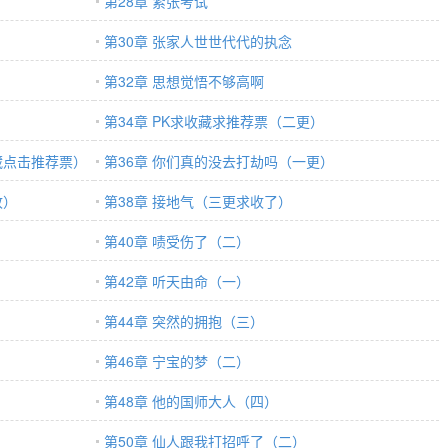
第28章 紧张考试
第30章 张家人世世代代的执念
第32章 思想觉悟不够高啊
第34章 PK求收藏求推荐票（二更）
藏点击推荐票）
第36章 你们真的没去打劫吗（一更）
收）
第38章 接地气（三更求收了）
第40章 啧受伤了（二）
）
第42章 听天由命（一）
）
第44章 突然的拥抱（三）
第46章 宁宝的梦（二）
第48章 他的国师大人（四）
第50章 仙人跟我打招呼了（二）