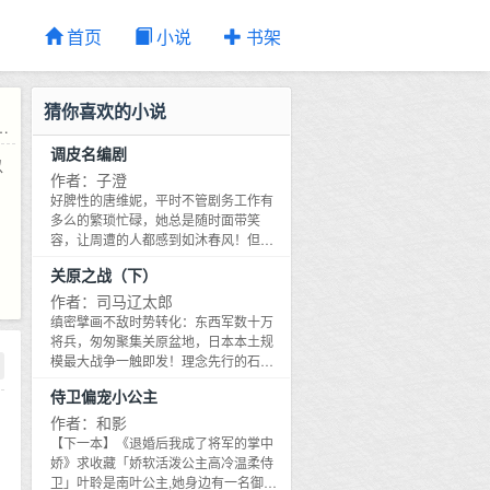
首页
小说
书架
猜你喜欢的小说
调皮名编剧
以
作者：子澄
好脾性的唐维妮，平时不管剧务工作有
多么的繁琐忙碌，她总是随时面带笑
容，让周遭的人都感到如沐春风！但
是，自从接触欧阳翼之后，情况变得有
关原之战（下）
点吊诡──她常常不知不觉就被他牵著鼻
子走、听从他的安排，好似这一切是如
作者：司马辽太郎
此的理所当然……这究竟是怎么一回
缜密擘画不敌时势转化：东西军数十万
事？眼看乐观开朗的唐维妮，因为自己
将兵，匆匆聚集关原盆地，日本本土规
一时兴起的恶作剧，哭得这么可怜兮
模最大战争一触即发！理念先行的石田
兮，欧阳翼的心瞬间
三成因性格局限，无视摊展眼前的不利
侍卫偏宠小公主
情报；相对务实的德川家康忍之又忍，
待万事俱备才发足战场……两雄相争判
作者：和影
定天下归属，胜败更影响战场上个人生
【下一本】《退婚后我成了将军的掌中
死、家族荣枯。自一场战役窥看一个时
娇》求收藏「娇软活泼公主高冷温柔侍
代，进而逼近人生最终抉择——重义
卫」叶聆是南叶公主,她身边有一名御赐