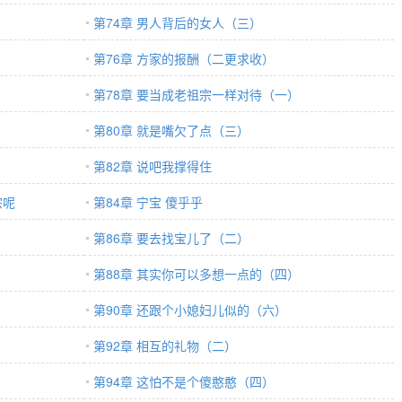
第74章 男人背后的女人（三）
第76章 方家的报酬（二更求收）
第78章 要当成老祖宗一样对待（一）
第80章 就是嘴欠了点（三）
第82章 说吧我撑得住
宗呢
第84章 宁宝 傻乎乎
第86章 要去找宝儿了（二）
第88章 其实你可以多想一点的（四）
第90章 还跟个小媳妇儿似的（六）
第92章 相互的礼物（二）
第94章 这怕不是个傻憨憨（四）