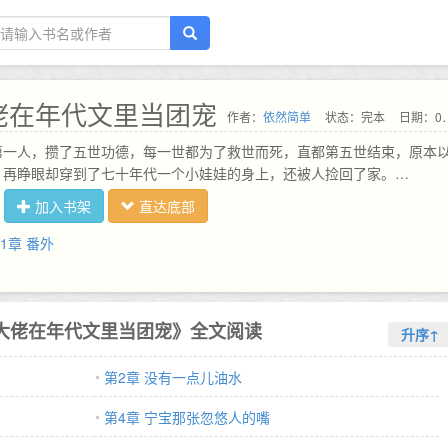
佬在年代文里当团宠
作者：
依然简单
状态：完本
日期：09-05
第一人，攒了五世功德，每一世都为了救世而死，直都第五世结束，原本
，再睁眼却穿到了七十年代一个小娃娃的身上，还被人捡回了家。…
加入书架
直达底部
61章 番外
大佬在年代文里当团宠》全文阅读
升序↑
第2章 没有一点儿油水
第4章 宁宝那张忽悠人的嘴