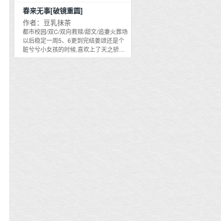
年前已下山锋芒毕露的刀锋冷，被封了
出再多,也得不到家人的爱,她只能成为牺
业巅峰,就让前任跪下叫爸爸。她回头,祁
温润,一字一句郑重开口,眼前人是心上
刀剑笑外号，揉合刀剑掌腿，尽在刀
春来无事[破镜重圆]
牲品！但为什么,亲手将养女推开之后,他
星牧站在门口,冷着脸看她。颂颂慌乱挂
人。#纵然沧海桑田变化,我此生唯倾心
锋。
们所拥有的一切都蒸发,而他们无论再怎
断电话：……宝贝。宝贝吗？祁星牧漠
作者：豆乳抹茶
你一人#调皮公主隐忍护卫#忠犬侍卫偏
么后悔渴求,也无法再得到对方的回应。
然,不是倒霉鬼？【元气美少女臭屁小学
都市校园/双C/双向救赎/甜文/追妻火葬场
宠小公主##花式追妻指南#----------------
世界二：全网黑女明星女明星就应该大
鸡】阅读指南：1.沙雕甜。2.无原型,请
以后稳定一周5、6更到完结姜颂还是个
预收-------------《退婚后我成了将军的掌
方,宽容,温柔地原谅一切,做不到？你不光
勿代入。————————————预
脏兮兮小女孩的时候,喜欢上了天之骄子
中娇》「聪颖过人的戏精娇软小姑娘傲
不配当明星,甚至连人都不配当！可曾经
收文《致缪斯》：吸血鬼题材漫画《月
盛砚川。他矜贵却又温柔,说她不是个没
娇冷酷的坦诚将军大魔王」郑家姑娘郑
被他们贬低到尘埃的人,为什么能走向巅
下玫瑰杀》风靡全国。漫画家昼聿一双
人要的野孩子,将她悉心护在身后。她为
青烟,是京中出了名的娇气难养,在她及笄
峰,甩掉被他们刻上的标签,还让人如此痴
手骨致修长,一张脸颠倒众生。从他笔下
了他考出大山,亦步亦趋地追逐在他身后,
之年,想着婚期将近尚书府急忙上门退了
迷？世界三：年代文里的对照组你生就
的主人公到他本人,无一不受到粉丝狂热
却只得一句冰冷话语——不要再跟着我,
婚。郑家受了气,皇帝为了安抚他们,直接
生在不干净的家庭里,生来就是肮脏的存
的追捧,是万千少女的梦中情人。某夜。
好吗？当然好。后来盛砚川红着眼眶求
下旨赐了一门更好的亲事,将郑家女赐婚
在,怎么敢与皓月争辉？直到那个被人唾
十八线女明星祝虞枝拍完戏回到公寓。
她不要分手,她只笑着重复,不要跟着我,好
与镇北将军穆少槿为正妻。穆少槿在战
弃看不起的人,成了灼灼烈阳,成了无数人
在楼梯间碰到一个满身是血的男人。灯
吗？风水轮流转。多年后,姜颂挂上了他
场上铁血无情,年过二十,一直四处征战迟
追求毕生却触碰不到分毫都存在。……
光昏暗,空气中弥散着甜腥气味。男人靠
继兄准未婚妻的名号,在一场宴会上偶遇
迟未曾娶妻。曾经周围的将士都调侃
剩余世界待补充阅读指南：1、文中所有
坐墙边,黑衬衫微敞,露出苍白的锁骨。他
了他。好久不见,男人暧昧地低头向她借
他：就咱们将军这脾气,若是娶了妻,岂不
人都会喜欢女主2、大部分故事女主都没
蜷曲的长发染满血渍,漂亮的桃花眼潋滟
火,烟雾漫在她脸上,……我该叫你嫂嫂？
是动动手指就将对方给伤了？穆少槿冷
有cp,她负责虐渣逆袭,男主后面才会出场
动人：我是从地下研究所出逃的邪恶吸
（存稿充足,he）多版简介截图wb
漠讥讽他们：娶个祖宗回来有什么用,不
3、文案上的世界顺序可能会更改调换预
血鬼,正被人追杀。尊贵美丽的小姐。年
如杀敌来的痛快。那日,军营中来了一个
收：《游戏boss如何征服全星际全息》
轻的漫画家托起她柔白的手背轻吻：恳
小姑娘,大家就看见这样的场景。小姑娘
乌黎是个boss,准确的说是游戏boss。第
请您为我提供藏身之处。作为回报,我愿
走路不久,娇气唤着：穆将军,脚疼。刚出
一次意识到自己是boss的时候,是一群人
立下契约,成为您此生最忠诚的仆从。祝
门不久的穆少槿直接回头,两下就将小姑
对她喊打喊杀,但血条纹丝不动。那群人
虞枝：……你这种症状持续多久了？
娘抱在怀中：这样可还疼？众人差点惊
高呼：这boss超标了吧。全服第一来都
【黑料满天飞女明星吸血鬼漫画家（真
掉下巴,这还是他们那个威风凛凛的将军
打不动。而她随手一挥,就把这群人打成
吸血鬼）】
吗？#初听不知娶妻香,后来追妻火葬场
消散的一堆数据。于是乌黎明白了,她不
##小追怡情,长追废命#