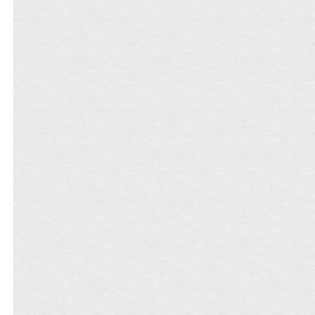
光是boss,还超强。那么强的她,当然要称
霸这个名为游戏的世界。……《宇宙》
是一款爆红星际的全息游戏,由官方出品,
是公认能锻炼精神力的唯一一款游戏,发
行数十年如一日地稳定且强大。但最近
游戏出了个巨大的bug,最新更新的副本
boss不光没人能打动,惹她生气了还能追
出副本来揍人。时间久了,还有人看到身
形娇小的人形boss在游戏里到处乱晃。
星际热搜上挂了这个boss一个月,才得到
一个简单的回复。官方也没办法。后来
有人发现,如果被这个boss揍了还没回复
活点,精神力能得到稳定增长,于是全体玩
家沸腾了。获得黎姐的每日一揍~今天黎
姐没揍我,哭唧唧QAQ。你们怎么回
事？！尊严呢！血性呢？！（黎姐的狗
牌掉了,捡起来,戴好）称霸世界后看着排
着队要自己揍的玩家们,乌黎陷入了沉
思……【阅读指南】：1、女主非御姐,
人形是很可爱的少女形象,主打的就是暴
力萝莉的反差萌2、本文逼王日常流,很
轻松,非正剧,女主最强,建议不带脑子食用
~