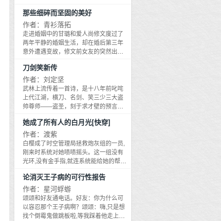
理、或取利？司马辽太郎蒐罗庞大史
的贴身侍卫护她周全,可她为了摆脱这个
那些细碎而坚固的美好
料，运用浑然天成，笔力磅礡浑厚，由
粘人精,花样百出,费尽心思折腾此人。可
人物评点切入历史事件，俯瞰关原各线
对方不仅帮她抗下罪责,甚至默默付出一
作者：青衫落拓
战况，透视决战在即的武将心理！被喻
切只求她平安。她从此另眼相待于他,偶
走进婚姻中的甘璐和爱人尚修文度过了
为司马辽太郎战国三大作、家康三大作
尔还会故意换了妆容附耳撩拨他：白羽,
两年平静的婚姻生活，却在婚后第三年
之一，宛如大河绘卷的《关原之战》，
海上月是天上月,眼前人是什么人啊？白
意外遭遇变故，修文前女友的突然出
终于迎来波澜壮阔的完结篇！
羽清冷自持,自认为不会动心,恭敬回应：
现，两人爱情结晶的意外流产，甘璐父
刀剑笑新传
臣愚笨,不知。_白羽是皇帝亲自为叶聆
亲的病情恶化，婚姻的信任危机……一
挑选的贴身侍卫,武功高强,生性冷淡。可
直安于做小生意的尚修文突然在资金雄
作者：刘定坚
是他发现公主却次次故意找他茬儿。宴
厚的企业中担任要职，背后有什么不为
武林上流传着一首诗，是十八年前叱咤
会上,叶聆不小心弄丢了筷子,却让他捡起
人知的秘密？相恋四年的女友为何突然
上代江湖，横刀、名剑、笑三少三大盗
来,期间还假装不好意思碰到了他的手
决裂，形同陌路？枕边谈话的遮遮掩
帅尊师——盗圣，刻于求才壁的预言，
指。第六次后他终于忍不住了：公主,男
掩，欲言又止，又藏着多少尘封的往事
此首分上、下的诗，惊震武林。横刀傲
女授受不亲。叶聆：放心,没亲。白羽：
她成了所有人的白月光[快穿]
和玄机？始终相互搀扶，相互信任的两
做七大限，夺爱杀意霸气斩，名剑出鞘
……叶聆认为自己捂不化这块石头,于是
个人，又能否从这些坎坷中浴火重生？
血魔颜，斩尽杀绝留祸患，三少掌腿绝
作者：渡紫
今日带世家公子出去赏景,明日约那位公
当枕边人对你撒了弥天大谎，曾经相濡
人间，威震江猢破万难，刀剑笑傲风云
白樱成了时空管理局拯救炮灰组的一员,
子共享佳肴。白羽心里忍着不悦,私下提
以沫同床共枕的你们是否还能一如当初
翻。号今天下闯千关。日暮西沉夕阳
刚来时系统对她啧啧摇头。这一组没有
醒她：殿下,外面流言四起,还是要注意一
举案齐眉？当婚姻遭遇意外的变故，曾
晚，风光逝去不复还，盗圣新徒再灿
光环,没有金手指,就连系统能给她的帮助
些较好。叶聆语气冷淡：用不着你操
经的旧爱光鲜亮丽地站在你的面前，你
烂，省世更胜盗帅三，叱咤武林无忌
都微乎其微,而白樱穿去,则要面临几乎身
心。白羽无奈,朝着小公主跪了下去：臣
们是否仍能够珍惜当下平淡的相守，坚
论消灭王子病的可行性报告
惮，还看今朝刀锋冷，下款的诗欠了最
边所有人甚至全世界的恶意。但后来,白
有错,还请殿下责罚。叶聆仍旧不搭理,内
定地牵着彼此的手不离不弃？我们终其
后两句，但谁也没放在心里。诗意已太
樱去过的世界里原本对她怀有莫大恶意
作者：星河蜉蝣
心腹诽：哼,狗男人！最终白羽还是败下
一生，都不过是在追问如何去爱。
震撼，盗圣为了培育天下第一。竟盗尽
的人,都为她神魂颠倒,渴求一生,都无法再
颂颂和好友通电话。好友：你为什么可
阵来,将对方拥入怀里：是我错了,你别见
刀、剑、笑三人武学精华，融会贯通，
靠近她一步。——世界一：豪门替身养
以容忍那个王子病啊？颂颂：嗨,只是想
那些人好不好？叶聆眉眼弯弯,贝齿轻
出了新一代霸主刀锋冷。十年大成，八
女养女只是养女而已,无论她做什么事,付
找个倒霉鬼做跳板啦,等我踩着他走上事
启：那你说,眼前人是什么人？白羽语气