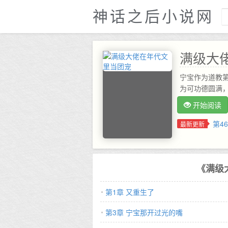
神话之后小说网
满级大
宁宝作为道教
为可功德圆满
开始阅读
第4
最新更新
《满级
第1章 又重生了
第3章 宁宝那开过光的嘴