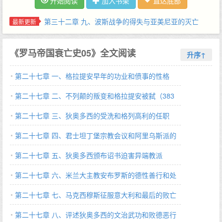
开始阅读
加入书架
直达底部
斗休谟、经济学之父亚当·斯密、全球史奠基人麦克尼尔、科幻经典
《银河帝国》的作者阿西莫夫等。二战时期知名的英国首相丘吉
第三十二章 九、波斯战争的得失与亚美尼亚的灭亡
最新更新
尔，更是经常在演说中引用书里的金句，其政治和战略思想也深受
（422～440 A.D.）
该书影响。《罗马帝国衰亡史》从政治、经济、军事、文化等角
《罗马帝国衰亡史05》全文阅读
度，展现了罗马帝国1300多年由盛而衰、直至毁灭的全过程。博大
升序↑
雄伟的史观加上优美典雅的文字，使得西方人一谈及罗马帝国，必
第二十七章 一、格拉提安早年的功业和偾事的性格
定会想到此书。此书也自然而然成为了了解罗马帝国不可不读的至
高经典。…
（379～383 A.D.）
第二十七章 二、不列颠的叛变和格拉提安被弑（383
～387 A.D.）
第二十七章 三、狄奥多西的受洗和格列高利的任职
（340～380 A.D.）
第二十七章 四、君士坦丁堡宗教会议和阿里乌斯派的
没落（380～381 A.D.）
第二十七章 五、狄奥多西颁布诏书迫害异端教派
（380～394 A.D.）
第二十七章 六、米兰大主教安布罗斯的德性善行和处
事风格（374～397 A.D.）
第二十七章 七、马克西穆斯征服意大利和最后的败亡
（387～388 A.D.）
第二十七章 八、评述狄奥多西的文治武功和败德恶行