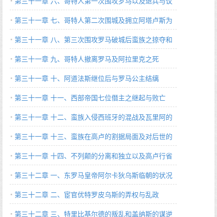
第三十一章 六、哥特人第一次围攻罗马以及退兵与议
和（408～409 A.D.）
第三十一章 七、哥特人第二次围城及拥立阿塔卢斯为
帝（409～410 A.D.）
第三十一章 八、第三次围攻罗马破城后蛮族之掠夺和
义举（410 A.D.）
第三十一章 九、哥特人撤离罗马及阿拉里克之死
（410 A.D.）
第三十一章 十、阿道法斯继位后与罗马公主结缡
（412～414 A.D.）
第三十一章 十一、西部帝国七位僭主之继起与败亡
（410～417 A.D.）
第三十一章 十二、蛮族入侵西班牙的混战及瓦里阿的
崛起（409～418 A.D.）
第三十一章 十三、蛮族在高卢的割据局面及对后世的
影响（419～420 A.D.）
第三十一章 十四、不列颠的分离和独立以及高卢行省
的联盟会议（409～449 A.D.）
第三十二章 一、东罗马皇帝阿尔卡狄乌斯临朝的状况
（395～408 A.D.）
第三十二章 二、宦官优特罗皮乌斯的弄权与乱政
（395～399 A.D.）
第三十二章 三、特里比基尔德的叛乱和盖纳斯的谋逆