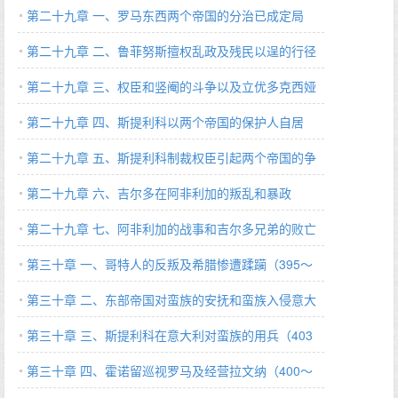
第二十九章 一、罗马东西两个帝国的分治已成定局
（395 A.D.）
第二十九章 二、鲁菲努斯擅权乱政及残民以逞的行径
（386～395 A.D.）
第二十九章 三、权臣和竖阉的斗争以及立优多克西娅
为后（395 A.D.）
第二十九章 四、斯提利科以两个帝国的保护人自居
（385～408 A.D.）
第二十九章 五、斯提利科制裁权臣引起两个帝国的争
斗（395 A.D.）
第二十九章 六、吉尔多在阿非利加的叛乱和暴政
（386～398 A.D.）
第二十九章 七、阿非利加的战事和吉尔多兄弟的败亡
（398 A.D.）
第三十章 一、哥特人的反叛及希腊惨遭蹂躏（395～
397 A.D.）
第三十章 二、东部帝国对蛮族的安抚和蛮族入侵意大
利（398～403 A.D.）
第三十章 三、斯提利科在意大利对蛮族的用兵（403
A.D.）
第三十章 四、霍诺留巡视罗马及经营拉文纳（400～