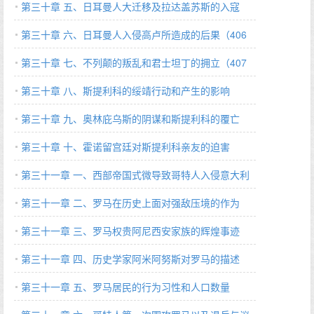
404 A.D.）
第三十章 五、日耳曼人大迁移及拉达盖苏斯的入寇
（405～406 A.D.）
第三十章 六、日耳曼人入侵高卢所造成的后果（406
A.D.）
第三十章 七、不列颠的叛乱和君士坦丁的拥立（407
～408 A.D.）
第三十章 八、斯提利科的绥靖行动和产生的影响
（404～408 A.D.）
第三十章 九、奥林庇乌斯的阴谋和斯提利科的覆亡
（408 A.D.）
第三十章 十、霍诺留宫廷对斯提利科亲友的迫害
（408 A.D.）
第三十一章 一、西部帝国式微导致哥特人入侵意大利
（408 A.D.）
第三十一章 二、罗马在历史上面对强敌压境的作为
第三十一章 三、罗马权贵阿尼西安家族的辉煌事迹
第三十一章 四、历史学家阿米阿努斯对罗马的描述
第三十一章 五、罗马居民的行为习性和人口数量