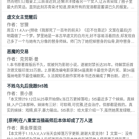
白切黑偏执设定,只是藏得很好,ooc致歉。推推下本：《我,赤司妹妹,打钱！》
然而他们订婚宴上,江辰凛迟到,还懒洋洋搂着另一个女人,让苏青染成了圈子里
文案：最开始,赤司征十郎的说辞是,身为妹妹,不要忤逆我。到后来,赤司征十郎
最大的笑话。直到此刻苏青染才知道,原来所有的宠溺都是蓄谋已久的报复。她
温和有礼地问：除了我,你还想选谁？奈雪毫不怀疑的认为,但凡她说出一个不叫
毅然转身,却在门外被人拦住去路。裴景彦,江辰凛同母异父的哥哥,沉敛冷肃,平
虐文女主觉醒后
赤司的名字来,那男人绝对会消失在东京。黏人精表妹和妹控赤司君的故事。无
日里交集甚少,苏青染红着眼睛怒问：你也是来看我笑话的吗？裴景彦沉默地盯
血缘关系/亲情变质/治愈文男主控制欲强/女主软萌粘豆包五岁年龄差[下划线重
着她,片刻后开口：苏小姐,要不要和我结婚？苏青染：好,现场直接换人。后来,
作者：甘狸
点：高甜无虐]
江辰凛后悔了,某个夜晚借着酒意去找苏青染,预想着无论她怎么打他骂他都可
周五11.4入v~[预收《我那死了一百年的前夫》《忍不住靠近》文案在最后]方
以,只要她原谅他。苏青染站在门后,淡淡地说：我已经结婚了。江辰凛不信：染
明霜做了一个梦。梦里她是一本古早虐文的白月光,好不容易活着回去,却发现自
染,都是我的错,你别赌气。然而男人从身后走来,握住苏青染的手,目光冷淡地扫
己多了一个与她有九分像的替身师妹。师门为了她挖掉替身的仙骨,剥夺替身的
向江辰凛：辰凛,叫嫂子。*裴景彦坐拥财富,是京圈谈之色变的冷面阎王。财
本命剑,毁了替身的丹田。一番折腾后,她成了受救命之恩还加害于人的恶人,被
恶魔的交易
富、权势,似乎都不曾入他的眼,然而没人知道,他觊觎自己同母异父弟弟的女朋
众人唾弃和厌恶,虐身又虐心。然后她还了仙骨自毁修为,一跃跳下万魔渊,所有
友,已然经年。大美人雕刻师x人前沉默人后黏人总裁#保护非物质文化遗产,保
人便疯了一样地找她,求她原谅。方明霜：？这怎么可能结果她一回到宗门,就看
作者：克劳斯·曼
护你#双C----存稿坑《暗恋破茧》求预收-----文案：许矜暗恋学长蒋阅珩两年,
到了那个替身师妹。证实一切跟梦里没什么差别后,她收拾包袱决定离开的当晚,
1.本书原著首版后不久，就被列为影射小说，遂被封禁长达35年。待解禁后首
在对方快要毕业时候,终于鼓足勇气递了封情书。然而对方打开看后,当着她的面
与穿书的师妹撞了个正着。两人一合计,携手下山,换个地方隐姓埋名,各自留下
次德文版印发33万册。2.原著改编电影获第54届奥斯卡最佳外语片奖、第34届
把情书撕了粉碎,冷漠转身。这是他们高中最后一次见面。一别五年,再次邂逅。
一封退宗信,溜了。后来,全天下都贴满了寻人布告。直到妖族三皇子要与人成
戛纳电影节最佳编剧奖。3.法国知名剧作家将本书还改编成了舞台剧，进行全
许矜忍不住问出堵在心头多年的问题：当初拒绝就拒绝,干嘛当我的面撕了情
婚,他们才知道,原来叱咤风云、百步穿杨的三箭仙就是失踪已久的剑修天才方明
国公演，引起了强烈反响。4. 本书是为了分析那些为苟且偷生而背信弃义的知
书？蒋总就是这么没风度？男人凉凉看过来：你说呢？蒋阅珩高中三年,不知被
不姓乌丸后我跟5t5姓
霜！大婚当日,有几人突然怒闯：这婚不能成,把霜儿还回来！下一刻,他们就被
识分子的心理，这些人为了华而不实的名声和转瞬即逝的财富而出卖他们的才
递过多少情书,接下过的却只有一封,拆开一看,还不是给他,而是给班里叫蒋行的
一掌掀至门外。找死。身穿喜服的男人脸上挂着残忍的微笑,左眼的疤痕显得更
华。最初连吃顿好饭都要借钱的喜剧演员亨德里克，后来他不但在舞台上演
作者：景小景
篮球队队长的。他冷漠撕碎情书,转身离去的时候,看到了女孩微红的双眼。原本
加阴邪：我看谁敢上前？就在这时,后方传来一声：小黑豆。在场众人听到这个
戏，也在生活中演戏，他总在撒谎，然而他又从不撒谎，他的虚假就是他的真
「本文预计9.12日从25章开始倒v,当日万更掉落哈」5t5最近多了个妹妹。真妹
觉得不过是平静心湖上偶尔的涟漪,却不料之后五年,那个画面却依旧挥之不去。
称呼,纷纷虎躯一震。男人瞬间收敛气息,转头低眉顺眼：怎么了？大喜之日还是
实。最后他又因梅菲斯托这个角色成功进入上流社会，同时也使他意识到自己
妹,入户口本那种。妹妹有三好：可软萌,可优雅,还会治疗。但那都是假的。真
#原来我暗恋两年,连学长名字都弄错了##蒋阅珩&蒋行竟然是两个人##情书加
和气为……方明霜走出来看到几个熟悉的面孔,顿了顿：都赶走。退宗不久后,方
已经与恶魔签订了一份邪恶的协议。亨德里克也曾试图帮助他的朋友，或 者将
实的妹妹：戏精,疯子,暴力输出。5t5表示：给大家介绍一下,虽然她黑发绿眼,术
一个字,再加一个王字旁,还能补救么#【小剧场】和蒋阅珩在一起后,许矜参加了
明霜意外救下一只濒死的小蛇妖,签订灵宠契约才让其顺利活下来。就是不知道
集中营里的艰辛告诉内阁总理,但他总是担心失去他现在所拥有的一切。世界上
式还是十种影法术,但她是我亲妹妹。她叫五条优希。那些个姓乌丸姓禅院的,都
他们班的同学会。有人对着一个陌生男生喊：阿行,过来坐。许矜震惊地转头看
为什么,这家伙长得越来越不像蛇,然后又在一夜之间忽然变回原样。第一次养灵
[原神]在八重堂当插画师后本体却成了万人迷
从未发生过的事情，要发生也只有一次。然而现在，他手上已有了永远也洗刷
是觊觎妹妹的垃圾。——伏黑最近多了个姑姑。姑姑很强,他希望着自己有一天
向自己身旁的蒋阅珩：那个才是阿行？那你是谁？难道不是之前有人把蒋阅珩
宠的方明霜：？一个误以为对方是条蛇的事业狂魔女主&一个误以为对方只喜
不掉的污点……小说读起来轻松，饶有兴味，可以说极其出色，许多地方十分
在咒术上和姑姑一样强。但其他方面就算了。因为是能不靠谱到让他在任务中
作者：黄金厚蛋烧
的名字故意念错,把heng读成了xing？蒋阅珩几乎是咬牙切齿：你老公。更多完
欢蛇的自卑半妖龙。1V1-《我那死了一百年的前夫》姜于然有一个夫君,他们年
诙谐，语言也很优美、清晰……——托马斯· 曼以这样一种扣人心弦的方式，创
cos喜欢的漫画角色的大人。伏黑立志早日成长摆脱这些不靠谱的大人。然后
【本文将于1.15入V,入V当天会掉落万字更新,谢谢大家支持！】文案一：没有
结文见专栏
少相识,但感情不深,因一场意外而成婚。后来,又因为一场意外,她的夫君死了,成
造了一种由众多人物上演的杂技艺术的范例，而且如此成功地将娱乐、讽刺与
他就被名叫APTX4869的咒灵变成了小学生。再然后,他被亲姑姑送进了帝丹小
什么比穿越成为其他人后却发现自己的本体也在被其他人使用更古怪的事儿