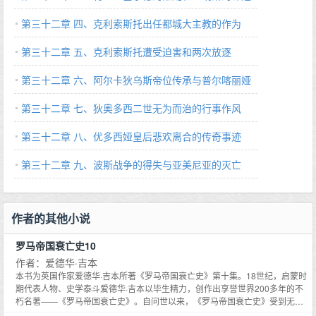
（399～400 A.D.）
第三十二章 四、克利索斯托出任都城大主教的作为
（398～403 A.D.）
第三十二章 五、克利索斯托遭受迫害和两次放逐
（403～438 A.D.）
第三十二章 六、阿尔卡狄乌斯帝位传承与普尔喀丽娅
当政（408～453 A.D.）
第三十二章 七、狄奥多西二世无为而治的行事作风
（414～453 A.D.）
第三十二章 八、优多西娅皇后悲欢离合的传奇事迹
（421～460 A.D.）
第三十二章 九、波斯战争的得失与亚美尼亚的灭亡
（422～440 A.D.）
作者的其他小说
罗马帝国衰亡史10
作者：爱德华·吉本
本书为英国作家爱德华·吉本所著《罗马帝国衰亡史》第十集。18世纪，启蒙时
期代表人物、史学泰斗爱德华·吉本以毕生精力，创作出享誉世界200多年的不
朽名著——《罗马帝国衰亡史》。自问世以来，《罗马帝国衰亡史》受到无数
名家的极力推崇，包括哲学泰斗休谟、经济学之父亚当·斯密、全球史奠基人麦