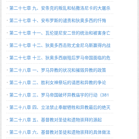
第二十七章 九、安条克的叛乱和帖撒洛尼卡的大屠杀
（387～390 A.D.）
第二十七章 十、安布罗斯的谴责和狄奥多西的忏悔
（388～391 A.D.）
第二十七章 十一、瓦伦提尼安二世的统治和被害身亡
（391～394 A.D.）
第二十七章 十二、狄奥多西击败尤金尼乌斯赢得内战
胜利（394～395 A.D.）
第二十七章 十三、狄奥多西崩殂后罗马帝国面临的危
局
第二十八章 一、罗马异教的状况和摧毁异教的政策
（378～395 A.D.）
第二十八章 二、胜利女神祭坛的请愿和异教的争论
（384～388 A.D.）
第二十八章 三、罗马帝国破坏异教庙宇的行动（381
～389 A.D.）
第二十八章 四、立法禁止奉献牺牲和异教最后的绝灭
（390～420 A.D.）
第二十八章 五、基督教对圣徒和遗物崇拜的源起
第二十八章 六、基督教对圣徒和遗物崇拜的具体做法