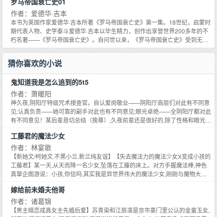
罗马帝国衰亡史01
克尼尔、科幻经典《银河帝国》的作者阿西莫夫等。二战时期知名的英国首相
丘吉尔，更是经常在演说中引用书里的金句，其政治和战略思想也深受该书影
作者：爱德华·吉本
响。《罗马帝国衰亡史》从政治、经济、军事、文化等角度，展现了罗马帝国
本书为英国作家爱德华·吉本所著《罗马帝国衰亡史》第一集。18世纪，启蒙时
1300多年由盛而衰、直至毁灭的全过程。博大雄伟的史观加上优美典雅的文
期代表人物、史学泰斗爱德华·吉本以毕生精力，创作出享誉世界200多年的不
字，使得西方人一谈及罗马帝国，必定会想到此书。此书也自然而然成为了了
朽名著——《罗马帝国衰亡史》。自问世以来，《罗马帝国衰亡史》受到无数
解罗马帝国不可不读的至高经典。
名家的极力推崇，包括哲学泰斗休谟、经济学之父亚当·斯密、全球史奠基人麦
克尼尔、科幻经典《银河帝国》的作者阿西莫夫等。二战时期知名的英国首相
猜你喜欢的小说
丘吉尔，更是经常在演说中引用书里的金句，其政治和战略思想也深受该书影
响。《罗马帝国衰亡史》从政治、经济、军事、文化等角度，展现了罗马帝国
鬼知道我是怎么追到的5t5
1300多年由盛而衰、直至毁灭的全过程。博大雄伟的史观加上优美典雅的文
字，使得西方人一谈及罗马帝国，必定会想到此书。此书也自然而然成为了了
作者：萧暖阳
解罗马帝国不可不读的至高经典。
神久夜,阴阳厅特级咒术搜查官。自认爱岗敬业——阴阳厅高层们对此有不同意
见;认真负责——她可靠的副手对此也有不同意见;眼光卓绝——全阴阳厅都对此
有不同意见！某后辈恳切总结（挽尊）,久夜前辈还是很好的,除了性格和眼光。
神久夜：性格我认了,我眼光有什么问题？同僚们：……你要不要先看看你喜欢
工藤君的魔法少女
谁呢？神久夜：嗯,所以五条怎么了？同僚：……鉴于她那个全阴阳厅都知道的
明恋对象,好心的同僚们每年都会在她生日那天送来的许许多多各式各样的神明
作者：林宴歌
图片,神系不定,东西方不一。——大家一致认为她应该没事多拜拜神,毕竟只有
【新她文/柯她文.不黑小兰.新兰纯友谊】【失去魔法力的魔法少女X变成小孩的
神明能保佑她了。本地神可能扛不住那一位造,外国神也可以多试试。大家都是
工藤君】某一天,从天而降一名少女,坠落在工藤的床上。对方手握魔法棒,神色
神,有灾一起扛。神久夜：……被迫认识了全世界神明的神久夜觉得她的同事们
真挚企图游说：小孩,你信吗,其实我是异世界伟大的魔法少女,刚刚与魔物大战
都有病,同事们觉得她的脑子连神明都救不好了。这个无可调和的矛盾一直持续
了三百回合,不敌对方强大只好划破时空养精蓄锐——…等等别报警啊！我不是
嫁给前未婚夫他哥
到有一天她意外来到了某条世界线的十二年前,遇到了十六岁还在上高专的五
入室抢劫！！！文名感谢追梦寻本的赞助~日更,有事会评论区请假.文案无能,总
条。神久夜：……那一天,她悟了。她要向同事们道歉,对不起,有病的可能真的
之是一个一直生活在森林的异世界天使忽然来到现代社会都市、生活不能自理
作者：诸葛锦
是她。***双向箭头,鸡飞狗跳,最强咒术师教你怎么在互相明恋的情况下保持单
的白痴天使被小孩哥（？）侦探先生抚养的故事。工藤红方,但因为剧情私设有
【男主暗恋成真女主先婚后爱】苏青染和江辰凛是京市豪门里公认的金童玉女,
身。