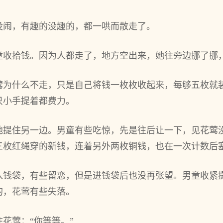
没闹，有趣的没趣的，都一哄而散走了。
童收拾钱。因为人都走了，地方空出来，她往旁边挪了挪
莺为什么不走，只是自己将钱一枚枚收起来，每够五枚就
只小手提着都费力。
他提住另一边。男童有些吃惊，先是往后让一下，见花莺
三枚红绳穿的新钱，连着另外两枚铜钱，也在一次计数后
入钱袋，有些留恋，但是进钱袋后也没再张望。男童收紧
的，花莺有些失落。
花莺：“你等等。”