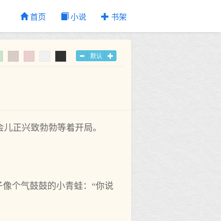
首页
小说
书架
默认
会儿正兴致勃勃等着开局。
子像个气鼓鼓的小青蛙：“你说