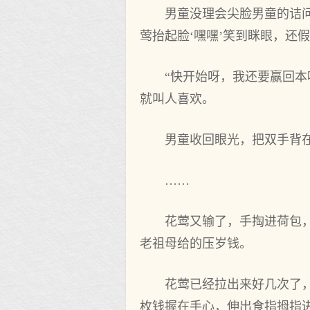
男童没理会尖脸男童的诘
莺抬起脸‘嘿嘿’笑到眯眼，还
“快开始呀，我还要赢回
就叫人喜欢。
男童收回眼光，把双手背
……
花莺又输了，手掏进荷包
老祖母给的压岁钱。
花莺已经拉出来好几次了
枚钱握在手心，伸出食指拇指