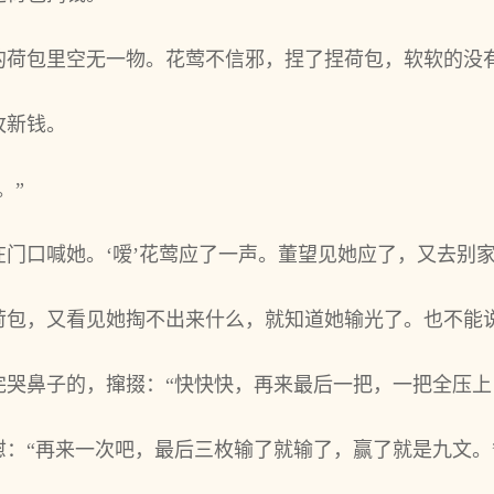
的荷包里空无一物。花莺不信邪，捏了捏荷包，软软的没
枚新钱。
。”
门口喊她。‘嗳’花莺应了一声。董望见她应了，又去别
荷包，又看见她掏不出来什么，就知道她输光了。也不能
完哭鼻子的，撺掇：“快快快，再来最后一把，一把全压上
：“再来一次吧，最后三枚输了就输了，赢了就是九文。