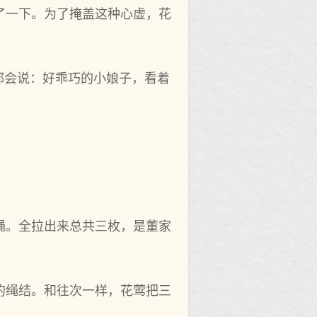
了一下。为了掩盖这种心虚，花
都会说：好乖巧的小娘子，看着
绳。全拉出来总共三枚，是董家
的绳结。和往次一样，花莺把三