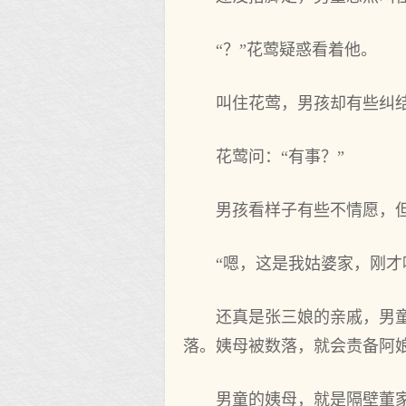
“？”花莺疑惑看着他。
叫住花莺，男孩却有些纠
花莺问：“有事？”
男孩看样子有些不情愿，
“嗯，这是我姑婆家，刚才
还真是张三娘的亲戚，男
落。姨母被数落，就会责备阿
男童的姨母，就是隔壁董