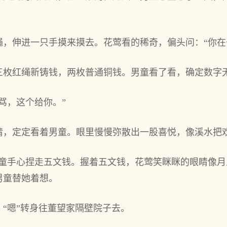
绳，伸进一只手摸来摸去。花莺看的稀奇，偏头问：“你在
三枚红绳新铸钱，两枚普通铜钱。男童看了看，确定数字
骂，这个给你。”
睛，定定看着男童。眼里慢慢弥散出一股喜悦，像溪水把
男童手心捏走五文钱。握着五文钱，花莺笑眯眯的眼睛像月
男童替她着想。
“嗯”转身往董望家隔壁院子去。