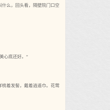
叫什么，回头看，隔壁院门口空
美心底还好。”
样梳着发髻，戴着逍遥巾。花莺