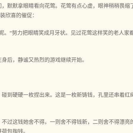
问，默默拿眼睛看向花莺。花莺有点心虚，眼神稍稍畏缩
假装欣喜的催促：
本呢。”努力把眼睛笑成月牙状。见过花莺这样笑的老人家
在身后，静谧又热烈的游戏继续开始。
，碰到硬硬一枚捏出来。这是一枚新铸钱，孔里还串着红
，不过这钱她舍不得。一则舍不得钱新，二则舍不得漂亮
进荷包掏钱。