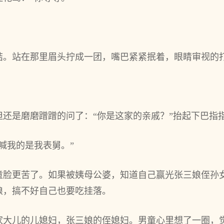
结。站在那里眉头拧成一团，嘴巴紧紧抿着，眼睛审视的
但还是磨磨蹭蹭的问了：“你是这家的亲戚？”抬起下巴指
喊我的是我表舅。”
童脸更苦了。如果被姨母公婆，知道自己赢光张三娘侄孙
娘，搞不好自己也要吃挂落。
家大儿的儿媳妇，张三娘的侄媳妇。男童心里想了一圈，