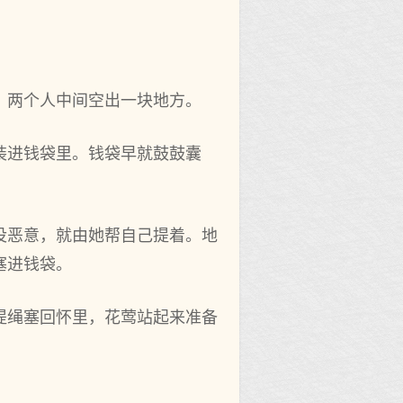
，两个人中间空出一块地方。
装进钱袋里。钱袋早就鼓鼓囊
没恶意，就由她帮自己提着。地
塞进钱袋。
提绳塞回怀里，花莺站起来准备