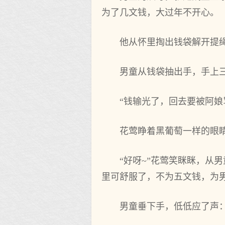
为了几文钱，大过年不开心。
他从怀里掏出钱袋解开提
男童从钱袋抽出手，手上
“钱输光了，回去要被阿娘
花莺睁着黑葡萄一样的眼
“好呀~”花莺笑眯眯，从
里可舒服了，不为五文钱，为
男童垂下手，低低应了声：