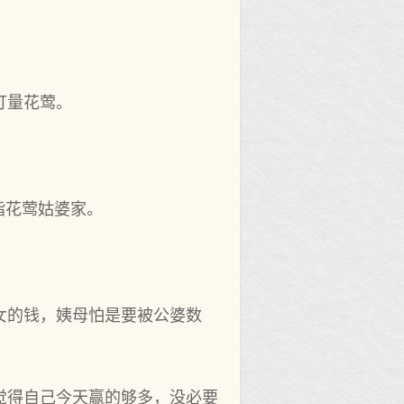
打量花莺。
指花莺姑婆家。
女的钱，姨母怕是要被公婆数
觉得自己今天赢的够多，没必要