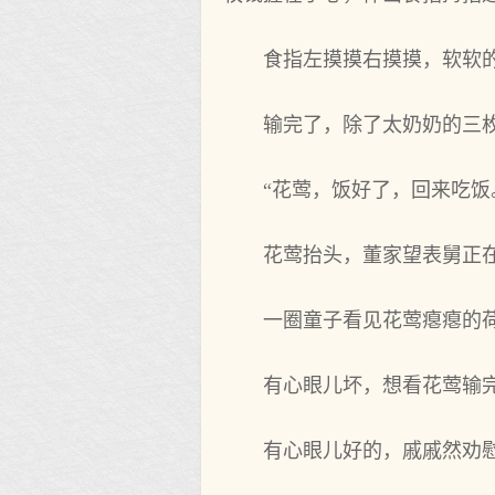
食指左摸摸右摸摸，软软
输完了，除了太奶奶的三
“花莺，饭好了，回来吃饭
花莺抬头，董家望表舅正在
一圈童子看见花莺瘪瘪的
有心眼儿坏，想看花莺输
有心眼儿好的，戚戚然劝慰