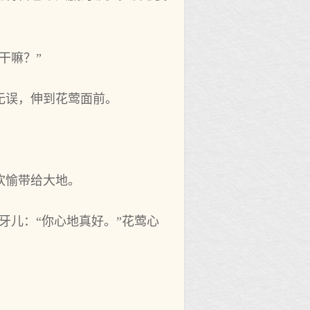
干嘛？”
无误，伸到花莺面前。
欢愉带给大地。
牙儿：“你心地真好。”花莺心