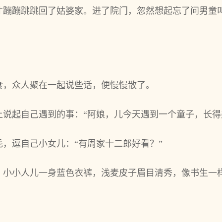
才蹦蹦跳跳回了姑婆家。进了院门，忽然想起忘了问男童
食，众人聚在一起说些话，便慢慢散了。
上说起自己遇到的事：“阿娘，儿今天遇到一个童子，长得
，逗自己小女儿：“有周家十二郎好看？”
，小小人儿一身蓝色衣裤，浅麦皮子眉目清秀，像书生一