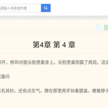
第4章 第 4 章
移开，移到对面尖脸男童身上。尖脸男童刚赢了两局，这
男童问
莫名其妙，还有点生气。蹲在那里两手扶着膝盖，梗着脖