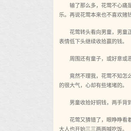
输了那么多，花莺不心痛
乐。再说花莺本来也不喜欢赌
花莺转头看向男童，男童
表情低下头继续收拾赢的钱。
周围还有童子，或好意或恶
竟然不理我，花莺不知怎
的很大气，心却有些堵堵的。
男童收拾好铜钱，两手背
花莺又猜错了，眼睁睁看
大人也开始三三两两喊吃饭。