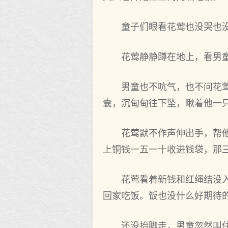
童子们眼看花莺也没哭也
花莺静静蹲在地上，看男
男童也不吭气，也不问花
囊，沉甸甸往下坠，瞅着他一
花莺默不作声伸出手，帮
上铜钱一五一十收进钱袋，那
花莺看着新钱和红绳结没
回家吃饭。饭也没什么好期待
还没抬脚走，男童忽然叫住