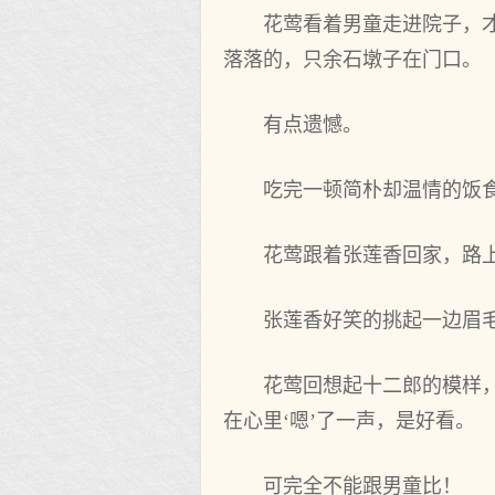
花莺看着男童走进院子，
落落的，只余石墩子在门口。
有点遗憾。
吃完一顿简朴却温情的饭
花莺跟着张莲香回家，路
张莲香好笑的挑起一边眉毛
花莺回想起十二郎的模样
在心里‘嗯’了一声，是好看。
可完全不能跟男童比！