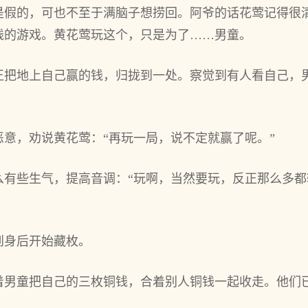
是假的，可也不至于满脑子想捞回。阿爷的话花莺记得很
钱的游戏。黄花莺玩这个，只是为了……男童。
正把地上自己赢的钱，归拢到一处。察觉到有人看自己，
意，劝说黄花莺：“再玩一局，说不定就赢了呢。”
么有些生气，提高音调：“玩啊，当然要玩，反正那么多都
到身后开始藏枚。
着男童把自己的三枚铜钱，合着别人铜钱一起收走。他们